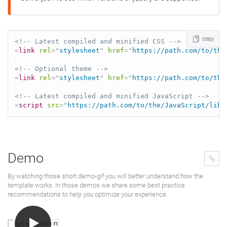
copy
<!-- Latest compiled and minified CSS -->
<
link
rel
=
"
stylesheet
"
href
=
"
https://path.com/to/the
<!-- Optional theme -->
<
link
rel
=
"
stylesheet
"
href
=
"
https://path.com/to/the
<!-- Latest compiled and minified JavaScript -->
<
script
src
=
"
https://path.com/to/the/JavaScript/libr
Demo
By watching those short demo-gif you will better understand how the
template works. In those demos we share some best practice
recommendations to help you optimize your experience.
