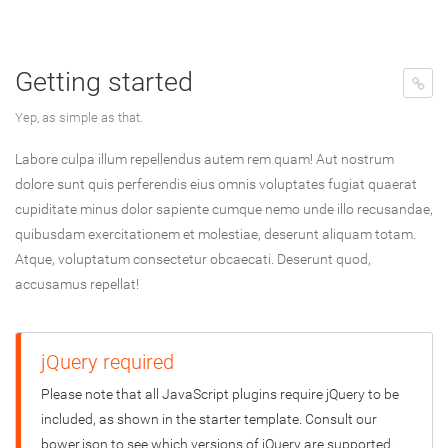
Getting started
Yep, as simple as that.
Labore culpa illum repellendus autem rem quam! Aut nostrum
dolore sunt quis perferendis eius omnis voluptates fugiat quaerat
cupiditate minus dolor sapiente cumque nemo unde illo recusandae,
quibusdam exercitationem et molestiae, deserunt aliquam totam.
Atque, voluptatum consectetur obcaecati. Deserunt quod,
accusamus repellat!
jQuery required
Please note that all JavaScript plugins require jQuery to be
included, as shown in the starter template. Consult our
bower.json to see which versions of jQuery are supported.