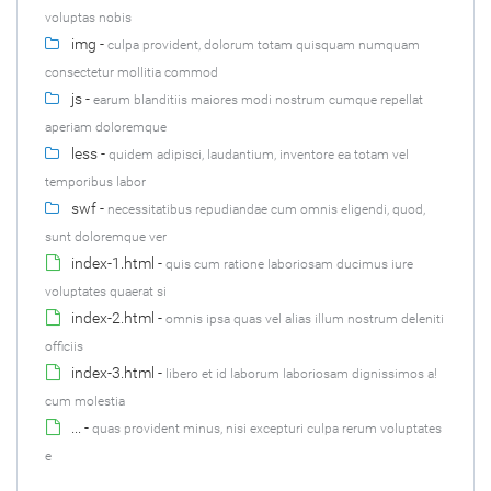
voluptas nobis
img -
culpa provident, dolorum totam quisquam numquam
consectetur mollitia commod
js -
earum blanditiis maiores modi nostrum cumque repellat
aperiam doloremque
less -
quidem adipisci, laudantium, inventore ea totam vel
temporibus labor
swf -
necessitatibus repudiandae cum omnis eligendi, quod,
sunt doloremque ver
index-1.html -
quis cum ratione laboriosam ducimus iure
voluptates quaerat si
index-2.html -
omnis ipsa quas vel alias illum nostrum deleniti
officiis
index-3.html -
libero et id laborum laboriosam dignissimos a!
cum molestia
... -
quas provident minus, nisi excepturi culpa rerum voluptates
e