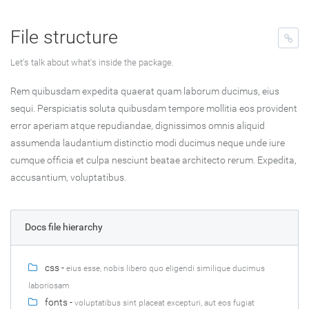
File structure
Let's talk about what's inside the package.
Rem quibusdam expedita quaerat quam laborum ducimus, eius
sequi. Perspiciatis soluta quibusdam tempore mollitia eos provident
error aperiam atque repudiandae, dignissimos omnis aliquid
assumenda laudantium distinctio modi ducimus neque unde iure
cumque officia et culpa nesciunt beatae architecto rerum. Expedita,
accusantium, voluptatibus.
Docs file hierarchy
css -
eius esse, nobis libero quo eligendi similique ducimus
laboriosam
fonts -
voluptatibus sint placeat excepturi, aut eos fugiat