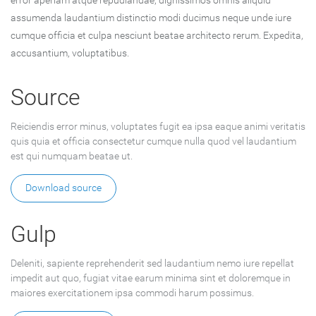
error aperiam atque repudiandae, dignissimos omnis aliquid
assumenda laudantium distinctio modi ducimus neque unde iure
cumque officia et culpa nesciunt beatae architecto rerum. Expedita,
accusantium, voluptatibus.
Source
Reiciendis error minus, voluptates fugit ea ipsa eaque animi veritatis
quis quia et officia consectetur cumque nulla quod vel laudantium
est qui numquam beatae ut.
Download source
Gulp
Deleniti, sapiente reprehenderit sed laudantium nemo iure repellat
impedit aut quo, fugiat vitae earum minima sint et doloremque in
maiores exercitationem ipsa commodi harum possimus.