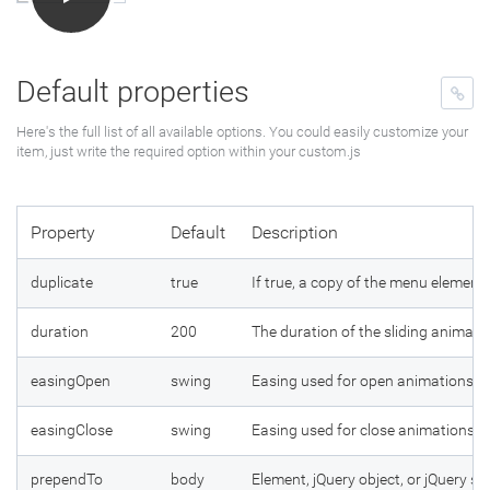
Default properties
Here's the full list of all available options. You could easily customize your
item, just write the required option within your custom.js
Property
Default
Description
duplicate
true
If true, a copy of the menu element
duration
200
The duration of the sliding animatio
easingOpen
swing
Easing used for open animations. 'Sw
easingClose
swing
Easing used for close animations. 'S
prependTo
body
Element, jQuery object, or jQuery se