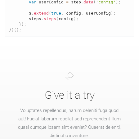
var
 userConfig 
=
 step
.
data
(
'config'
)
;
		$
.
extend
(
true
,
 config
,
 userConfig
)
;
		steps
.
steps
(
config
)
;
}
)
;
}
)
(
)
;
Give it a try
Voluptates repellendus, harum deleniti fuga quod
aut! Fugiat laborum repellat sed reprehenderit illum
quasi cumque ipsam sint eveniet? Quaerat deleniti,
distinctio inventore.