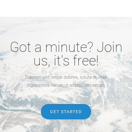
Got a minute? Join
us, it's free!
Dolorem sint neque dolores, soluta et vitae
dignissimos harum ut adipisci obcaecati.
GET STARTED