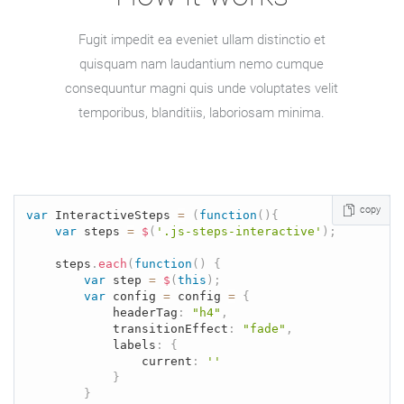
Fugit impedit ea eveniet ullam distinctio et
quisquam nam laudantium nemo cumque
consequuntur magni quis unde voluptates velit
temporibus, blanditiis, laboriosam minima.
copy
var
 InteractiveSteps 
=
(
function
(
)
{
var
 steps 
=
$
(
'.js-steps-interactive'
)
;
	steps
.
each
(
function
(
)
{
var
 step 
=
$
(
this
)
;
var
 config 
=
 config 
=
{
			headerTag
:
"h4"
,
		    transitionEffect
:
"fade"
,
		    labels
:
{
		    	current
:
''
}
}